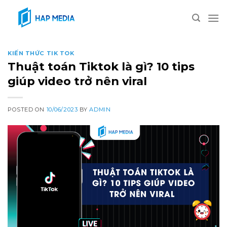
Skip
to
content
KIẾN THỨC TIK TOK
Thuật toán Tiktok là gì? 10 tips
giúp video trở nên viral
POSTED ON
10/06/2023
BY
ADMIN