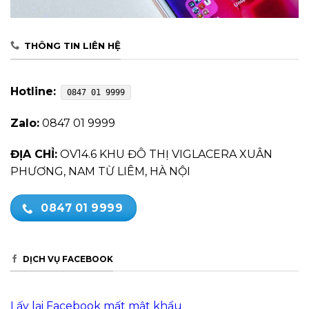
THÔNG TIN LIÊN HỆ
Hotline:
0847 01 9999
Zalo:
0847 01 9999
ĐỊA CHỈ:
OV14.6 KHU ĐÔ THỊ VIGLACERA XUÂN
PHƯƠNG, NAM TỪ LIÊM, HÀ NỘI
0847 01 9999
DỊCH VỤ FACEBOOK
Lấy lại Facebook mất mật khẩu