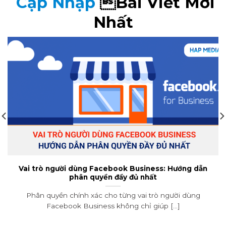
Cập Nhập
Bài Viết Mới
Nhất
Tự động hóa inbox Messenger: Bí quyết nâng cao
trải nghiệm khách hàng
Tự động hóa inbox Messenger đã trở thành giải pháp
không thể thiếu, giúp các [...]