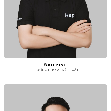
ĐÀO MINH
TRƯỞNG PHÒNG KỸ THUẬT