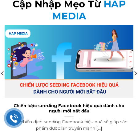
Cập Nhập Mẹo Từ
HAP
MEDIA
Remarketing Facebook: Bí kíp “bám đuôi” khách
hàng để tiết kiệm ngân sách
Remarketing Facebook giúp tối đa hóa ngân sách và
tăng tỷ lệ chuyển đổi một [...]