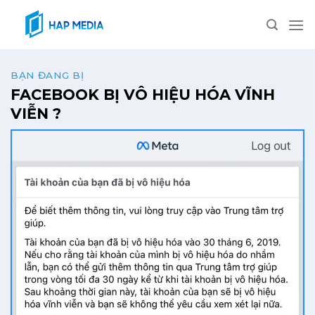
Skip
to
content
BẠN ĐANG BỊ
FACEBOOK BỊ VÔ HIỆU HÓA VĨNH
VIỄN ?