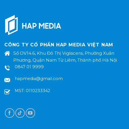
CÔNG TY CỔ PHẨN HAP MEDIA VIỆT NAM
Số OV14.6, Khu Đô Thị Viglacera, Phường Xuân
Phương, Quận Nam Từ Liêm, Thành phố Hà Nội
0847 01 9999
hapmedia@gmail.com
MST: 0110233342