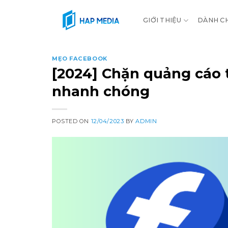
Skip
to
GIỚI THIỆU
DÀNH C
content
MẸO FACEBOOK
[2024] Chặn quảng cáo t
nhanh chóng
POSTED ON
12/04/2023
BY
ADMIN