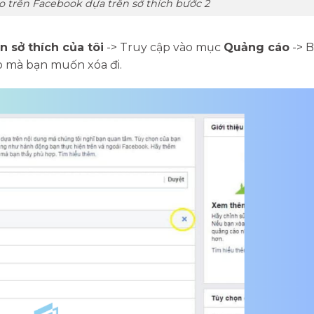
 trên Facebook dựa trên sở thích bước 2
 sở thích của tôi
-> Truy cập vào mục
Quảng cáo
-> 
o mà bạn muốn xóa đi.