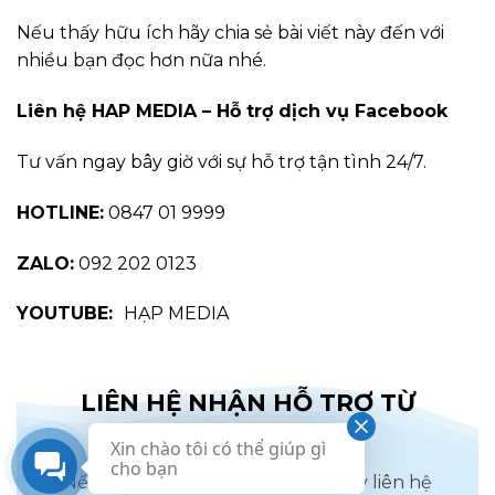
Nếu thấy hữu ích hãy chia sẻ bài viết này đến với
nhiều bạn đọc hơn nữa nhé.
Liên hệ HAP MEDIA – Hỗ trợ dịch vụ Facebook
Tư vấn ngay bây giờ với sự hỗ trợ tận tình 24/7.
HOTLINE:
0847 01 9999
ZALO:
092 202 0123
YOUTUBE:
HẠP MEDIA
LIÊN HỆ NHẬN HỖ TRỢ TỪ
HAP MEDIA
Xin chào tôi có thể giúp gì
cho bạn
Nếu bạn chúng tôi hỗ trợ bạn, hãy liên hệ