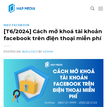
Skip
to
content
MẸO FACEBOOK
[T6/2024] Cách mở khoá tài khoản
facebook trên điện thoại miễn phí
POSTED ON
06/04/2023
BY
ADMIN