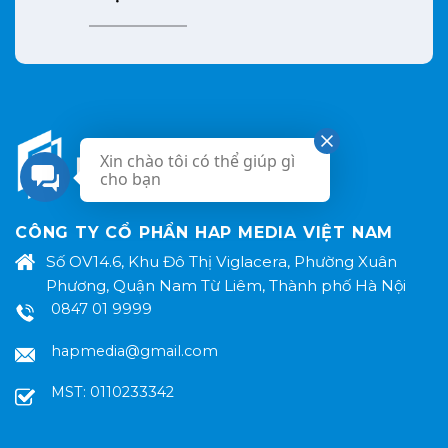
Xin chào tôi có thể giúp gì
cho bạn
CÔNG TY CỔ PHẨN HAP MEDIA VIỆT NAM
Số OV14.6, Khu Đô Thị Viglacera, Phường Xuân
Phương, Quận Nam Từ Liêm, Thành phố Hà Nội
0847 01 9999
hapmedia@gmail.com
MST: 0110233342