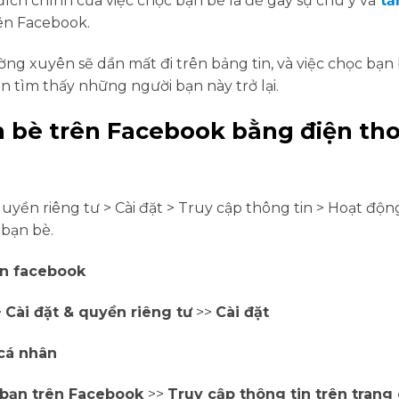
đích chính của việc chọc bạn bè là để gây sự chú ý và
tă
ên Facebook.
g xuyên sẽ dần mất đi trên bảng tin, và việc chọc bạn
 tìm thấy những người bạn này trở lại.
 bè trên Facebook bằng điện tho
yền riêng tư > Cài đặt > Truy cập thông tin > Hoạt độn
 bạn bè.
ên facebook
>
Cài đặt & quyền riêng tư
>>
Cài đặt
 cá nhân
 bạn trên Facebook
>>
Truy cập thông tin trên trang