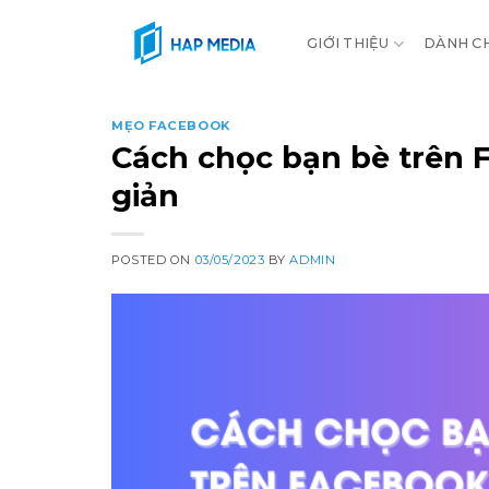
Skip
to
GIỚI THIỆU
DÀNH C
content
MẸO FACEBOOK
Cách chọc bạn bè trên 
giản
POSTED ON
03/05/2023
BY
ADMIN