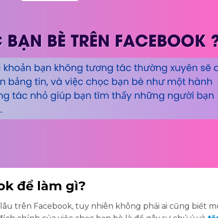
ok để làm gì?
 lâu trên Facebook, tuy nhiên không phải ai cũng biết 