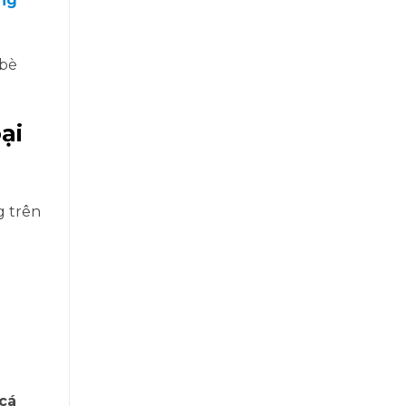
ng
 bè
ại
g trên
 cá