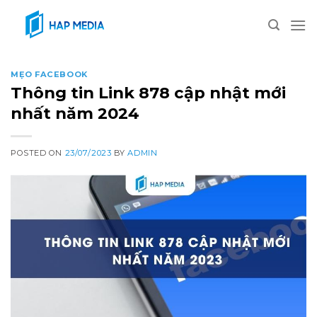
Skip
to
content
MẸO FACEBOOK
Thông tin Link 878 cập nhật mới
nhất năm 2024
POSTED ON
23/07/2023
BY
ADMIN