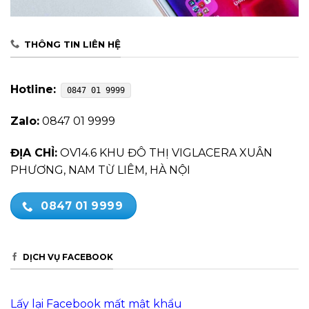
THÔNG TIN LIÊN HỆ
Hotline:
0847 01 9999
Zalo:
0847 01 9999
ĐỊA CHỈ:
OV14.6 KHU ĐÔ THỊ VIGLACERA XUÂN
PHƯƠNG, NAM TỪ LIÊM, HÀ NỘI
0847 01 9999
DỊCH VỤ FACEBOOK
Lấy lại Facebook mất mật khẩu