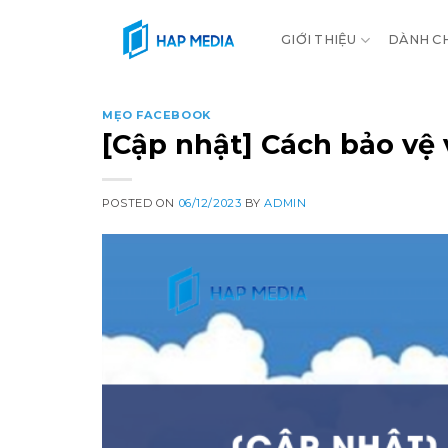
Skip
to
GIỚI THIỆU
DÀNH C
content
MẸO FACEBOOK
[Cập nhật] Cách bảo vệ
POSTED ON
06/12/2023
BY
ADMIN