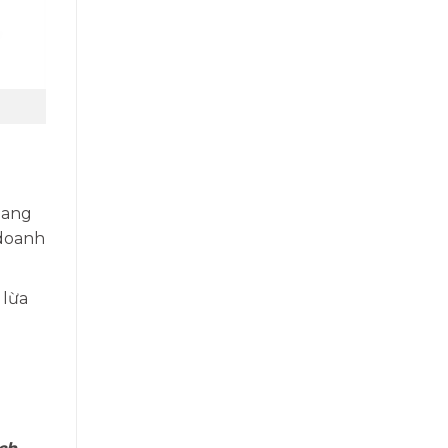
mang
/doanh
 lừa