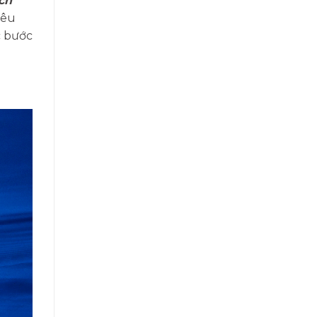
ch
yêu
c bước