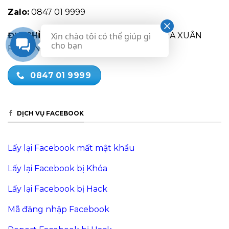
Zalo:
0847 01 9999
ĐỊA CHỈ:
OV14.6 KHU ĐÔ THỊ VIGLACERA XUÂN
Xin chào tôi có thể giúp gì
cho bạn
PHƯƠNG, NAM TỪ LIÊM, HÀ NỘI
0847 01 9999
DỊCH VỤ FACEBOOK
Lấy lại Facebook mất mật khẩu
Lấy lại Facebook bị Khóa
Lấy lại Facebook bị Hack
Mã đăng nhập Facebook