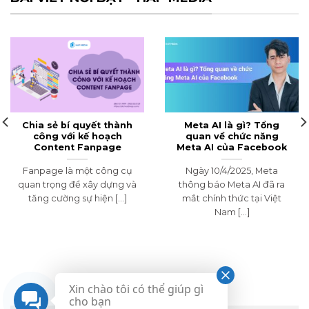
Chia sẻ bí quyết thành
Meta AI là gì? Tổng
công với kế hoạch
quan về chức năng
Content Fanpage
Meta AI của Facebook
Fanpage là một công cụ
Ngày 10/4/2025, Meta
quan trọng để xây dựng và
thông báo Meta AI đã ra
tăng cường sự hiện [...]
mắt chính thức tại Việt
Nam [...]
Xin chào tôi có thể giúp gì
cho bạn