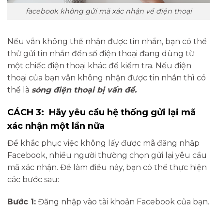
facebook không gửi mã xác nhận về điện thoại
Nếu vẫn không thể nhận được tin nhắn, bạn có thể
thử gửi tin nhắn đến số điện thoại đang dùng từ
một chiếc điện thoại khác để kiểm tra. Nếu điện
thoại của bạn vẫn không nhận được tin nhắn thì có
thể là
sóng điện thoại bị vấn đề.
CÁCH 3:
Hãy yêu cầu hệ thống gửi lại mã
xác nhận một lần nữa
Để khắc phục việc không lấy được mã đăng nhập
Facebook, nhiều người thường chọn gửi lại yêu cầu
mã xác nhận. Để làm điều này, bạn có thể thực hiện
các bước sau:
Bước 1:
Đăng nhập vào tài khoản Facebook của bạn.