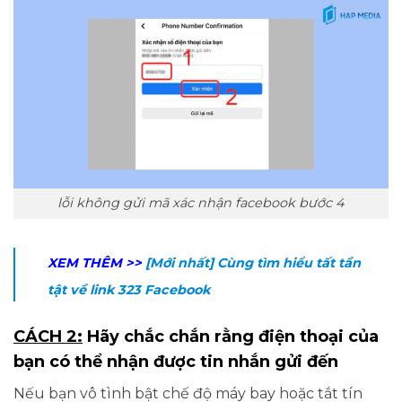
lỗi không gửi mã xác nhận facebook bước 4
XEM THÊM >>
[Mới nhất] Cùng tìm hiểu tất tần
tật về link 323 Facebook
CÁCH 2:
Hãy chắc chắn rằng điện thoại của
bạn có thể nhận được tin nhắn gửi đến
Nếu bạn vô tình bật chế độ máy bay hoặc tắt tín