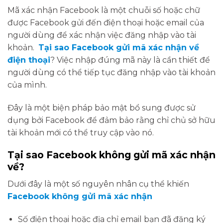
Mã xác nhận Facebook là một chuỗi số hoặc chữ
được Facebook gửi đến điện thoại hoặc email của
người dùng để xác nhận việc đăng nhập vào tài
khoản.
Tại sao Facebook gửi mã xác nhận về
điện thoại
? Việc nhập đúng mã này là cần thiết để
người dùng có thể tiếp tục đăng nhập vào tài khoản
của mình.
Đây là một biện pháp bảo mật bổ sung được sử
dụng bởi Facebook để đảm bảo rằng chỉ chủ sở hữu
tài khoản mới có thể truy cập vào nó.
Tại sao Facebook không gửi mã xác nhận
về?
Dưới đây là một số nguyên nhân cụ thể khiến
Facebook không gửi mã xác nhận
Số điện thoại hoặc địa chỉ email bạn đã đăng ký