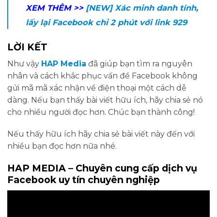
XEM THÊM >>
[NEW] Xác minh danh tính,
lấy lại Facebook chỉ 2 phút với link 929
LỜI KẾT
Như vậy
HAP Media
đã giúp bạn tìm ra nguyên
nhân và cách khắc phục vấn đề Facebook không
gửi mã mã xác nhận về điện thoại một cách dễ
dàng. Nếu bạn thấy bài viết hữu ích, hãy chia sẻ nó
cho nhiều người đọc hơn. Chúc bạn thành công!
Nếu thấy hữu ích hãy chia sẻ bài viết này đến với
nhiều bạn đọc hơn nữa nhé.
HAP MEDIA – Chuyên cung cấp dịch vụ
Facebook uy tín chuyên nghiệp