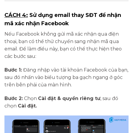
CÁCH 4:
Sử dụng
email thay SĐT để nhận
mã xác nhận Facebook
Nếu Facebook không gửi mã xác nhận qua điện
thoại, bạn có thể thử chuyển sang nhận mã qua
email. Để làm điều này, bạn có thể thực hiện theo
các bước sau:
Bước 1:
Đăng nhập vào tài khoản Facebook của bạn,
sau đó nhấn vào biểu tượng ba gạch ngang ở góc
trên bên phải của màn hình.
Bước 2:
Chọn
Cài đặt & quyền riêng tư
, sau đó
chọn
Cài đặt.