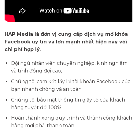
HAP Media là đơn vị cung cấp dịch vụ mở khóa
Facebook uy tín và lớn mạnh nhất hiện nay với
chi phí hợp lý.
Đội ngũ nhân viên chuyên nghiệp, kinh nghiệm
và tính đồng đội cao,
Chúng tôi cam kết lấy lại tài khoản Facebook của
bạn nhanh chóng và an toàn.
Chúng tôi bảo mật thông tin giấy tờ của khách
hàng tuyệt đối 100%
Hoàn thành xong quy trình và thành công khách
hàng mới phải thanh toán