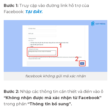
Bước 1:
Truy cập vào đường link hỗ trợ của
Facebook:
TẠI ĐÂY.
facebook không gửi mã xác nhận
Bước 2:
Nhập các thông tin cần thiết và điền vào ô
“Không nhận được mã xác nhận từ Facebook”
trong phần
“Thông tin bổ sung”.