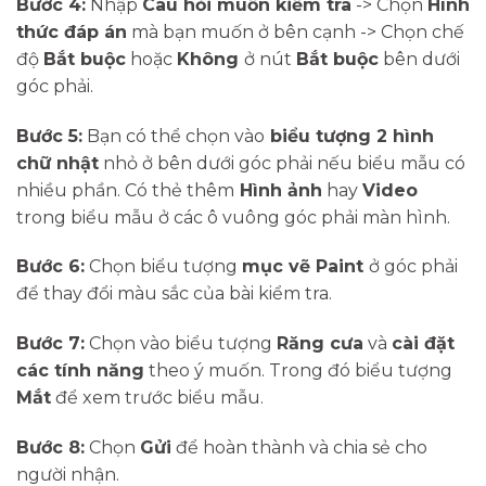
Bước 4:
Nhập
Câu hỏi muốn kiểm tra
-> Chọn
Hình
thức đáp án
mà bạn muốn ở bên cạnh -> Chọn chế
độ
Bắt buộc
hoặc
Không
ở nút
Bắt buộc
bên dưới
góc phải.
Bước 5:
Bạn có thể chọn vào
biểu tượng 2 hình
chữ nhật
nhỏ ở bên dưới góc phải nếu biểu mẫu có
nhiều phần. Có thẻ thêm
Hình ảnh
hay
Video
trong biểu mẫu ở các ô vuông góc phải màn hình.
Bước 6:
Chọn biểu tượng
mục vẽ Paint
ở góc phải
để thay đổi màu sắc của bài kiểm tra.
Bước 7:
Chọn vào biểu tượng
Răng cưa
và
cài đặt
các tính năng
theo ý muốn. Trong đó biểu tượng
Mắt
để xem trước biểu mẫu.
Bước 8:
Chọn
Gửi
để hoàn thành và chia sẻ cho
người nhận.