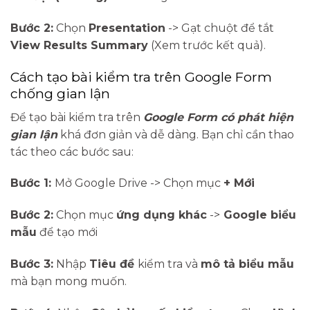
Bước 2:
Chọn
Presentation
-> Gạt chuột để tắt
View Results Summary
(Xem trước kết quả).
Cách tạo bài kiểm tra trên Google Form
chống gian lận
Để tạo bài kiểm tra trên
Google Form có phát hiện
gian lận
khá đơn giản và dễ dàng. Bạn chỉ cần thao
tác theo các bước sau:
Bước 1:
Mở Google Drive -> Chọn mục
+ Mới
Bước 2:
Chọn mục
ứng dụng khác
->
Google biểu
mẫu
để tạo mới
Bước 3:
Nhập
Tiêu đề
kiểm tra và
mô tả biểu mẫu
mà bạn mong muốn.