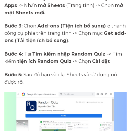
Apps
-> Nhấn
mở Sheets
(Trang tính) -> Chọn
mở
một Sheets mới.
Bước 3:
Chọn
Add-ons (Tiện ích bổ sung)
ở thanh
công cụ phía trên trang tính -> Chọn mục
Get add-
ons (Tải tiện ích bổ sung)
.
Bước 4:
Tại
Tìm kiếm nhập Random Quiz
-> Tìm
kiếm
tiện ích Random Quiz
-> Chọn
Cài đặt
.
Bước 5:
Sau đó bạn vào lại Sheets và sử dụng nó
được rồi.