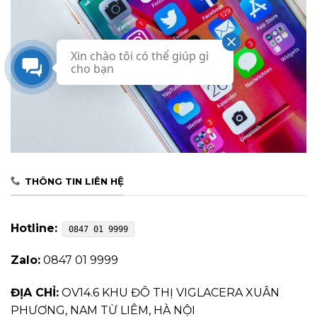
Xin chào tôi có thể giúp gì
cho bạn
THÔNG TIN LIÊN HỆ
Hotline:
0847 01 9999
Zalo:
0847 01 9999
ĐỊA CHỈ:
OV14.6 KHU ĐÔ THỊ VIGLACERA XUÂN
PHƯƠNG, NAM TỪ LIÊM, HÀ NỘI