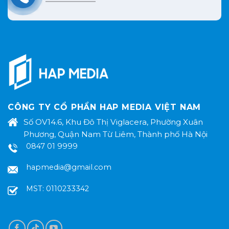
CÔNG TY CỔ PHẨN HAP MEDIA VIỆT NAM
Số OV14.6, Khu Đô Thị Viglacera, Phường Xuân
Phương, Quận Nam Từ Liêm, Thành phố Hà Nội
0847 01 9999
hapmedia@gmail.com
MST: 0110233342