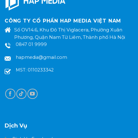
CÔNG TY CỔ PHẨN HAP MEDIA VIỆT NAM
Số OV14.6, Khu Đô Thị Viglacera, Phường Xuân
Phương, Quận Nam Từ Liêm, Thành phố Hà Nội
0847 01 9999
hapmedia@gmail.com
MST: 0110233342
Dịch Vụ