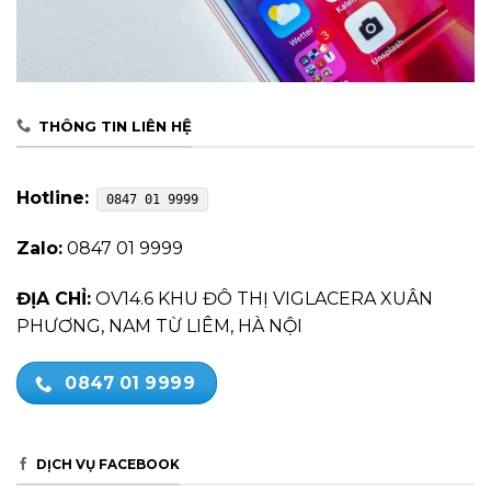
THÔNG TIN LIÊN HỆ
Hotline:
0847 01 9999
Zalo:
0847 01 9999
ĐỊA CHỈ:
OV14.6 KHU ĐÔ THỊ VIGLACERA XUÂN
PHƯƠNG, NAM TỪ LIÊM, HÀ NỘI
0847 01 9999
DỊCH VỤ FACEBOOK