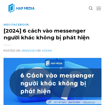
Skip
to
content
MẸO FACEBOOK
[2024] 6 cách vào messenger
người khác không bị phát hiện
POSTED ON
29/05/2023
BY
ADMIN