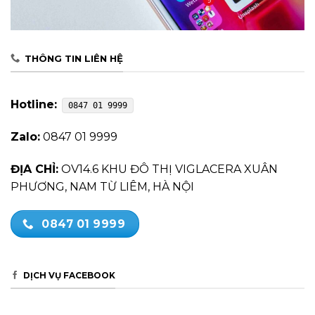
THÔNG TIN LIÊN HỆ
Hotline:
0847 01 9999
Zalo:
0847 01 9999
ĐỊA CHỈ:
OV14.6 KHU ĐÔ THỊ VIGLACERA XUÂN
PHƯƠNG, NAM TỪ LIÊM, HÀ NỘI
0847 01 9999
DỊCH VỤ FACEBOOK