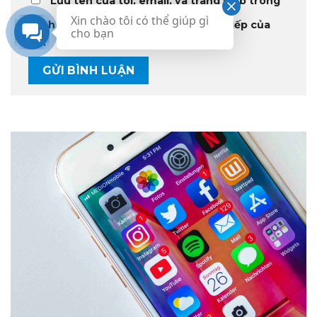
Lưu tên của tôi, email, và trang web trong
Xin chào tôi có thể giúp gì
trình duyệt này cho lần bình luận kế tiếp của
cho bạn
tôi.