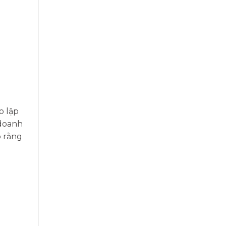
o lập
 doanh
o rằng