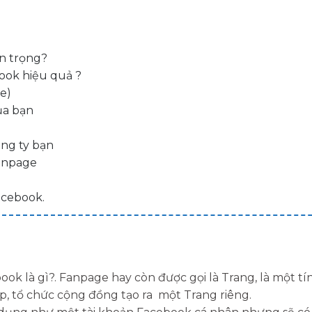
n trọng?
ook hiệu quả ?
ge)
ủa bạn
ông ty bạn
Fanpage
acebook.
ok là gì?. Fanpage hay còn được gọi là Trang, là một tí
 tổ chức cộng đồng tạo ra một Trang riêng.