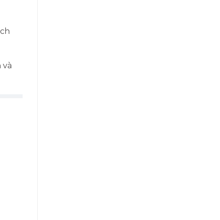
ách
 và