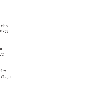
 cho
c SEO
ạn
với
 tìm
g được