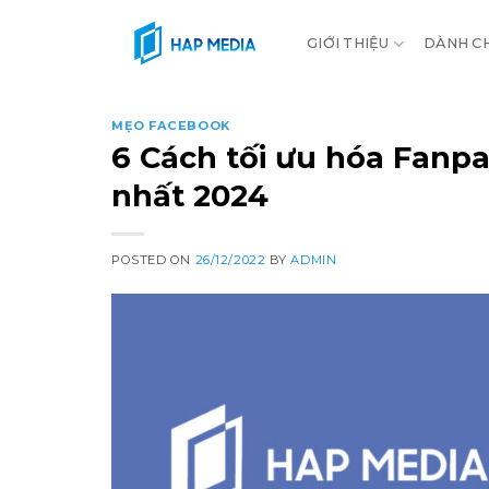
Skip
to
GIỚI THIỆU
DÀNH C
content
MẸO FACEBOOK
6 Cách tối ưu hóa Fanp
nhất 2024
POSTED ON
26/12/2022
BY
ADMIN