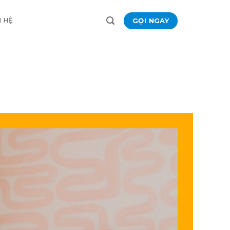
GỌI NGAY
N HỆ