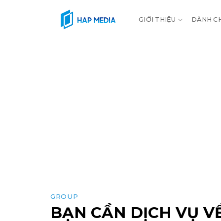
Skip
to
GIỚI THIỆU
DÀNH C
content
GROUP
BẠN CẦN DỊCH VỤ V